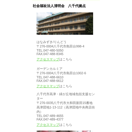
社会福祉法人清明会 八千代拠点
はなみずき/りんどう
〒276-0004八千代市島田台998-4
TEL.047-480-5050
FAX.047-488-8345
アクセスマップ
はこちら
ガーデンカルミア
〒276-0004八千代市島田台1002-6
TEL.047-488-6610
FAX.047-488-6612
アクセスマップ
はこちら
八千代市高津・緑が丘地域包括支援セン
ター
〒276-0035八千代市大和田新田15番地
高津団地1-13-112（高津団地中央商店街
内）
TEL.047-489-4655
FAX.047-489-4377
アクセスマップ
はこちら