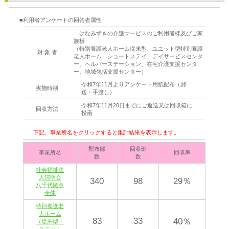
■利用者アンケートの回答者属性
はなみずきの介護サービスのご利用者様及びご家
族様
（特別養護老人ホーム従来型、ユニット型特別養護
対 象 者
老人ホーム、ショートステイ、デイサービスセンタ
ー、ヘルパーステーション、在宅介護支援センタ
ー、地域包括支援センター）
令和7年11月よりアンケート用紙配布（郵
実施時期
送・手渡し）
令和7年11月20日までにご返送又は回収箱に
回収方法
投函
下記、事業所名をクリックすると集計結果を表示します。
配布部
回収部
事業所名
回収率
数
数
社会福祉法
人清明会
340
98
29％
八千代拠点
全体
特別養護老
人ホーム
83
33
40％
（従来型・
ユニット