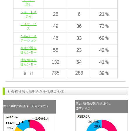
型）
ショートス
28
6
21％
テイ
デイサービ
49
36
73％
ス
ヘルパース
48
33
69％
テーション
在宅介護支
55
23
42％
援センター
地域包括支
132
54
41％
援センター
735
283
39％
合 計
社会福祉法人清明会八千代拠点全体